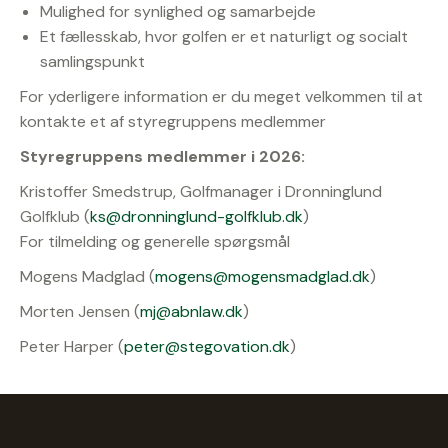
Mulighed for synlighed og samarbejde
Et fællesskab, hvor golfen er et naturligt og socialt
samlingspunkt
For yderligere information er du meget velkommen til at
kontakte et af styregruppens medlemmer
Styregruppens medlemmer i 2026:
Kristoffer Smedstrup, Golfmanager i Dronninglund
Golfklub (
ks@dronninglund-golfklub.dk
)
For tilmelding og generelle spørgsmål
Mogens Madglad (
mogens@mogensmadglad.dk
)
Morten Jensen (
mj@abnlaw.dk
)
Peter Harper (
peter@stegovation.dk
)