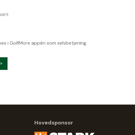
kort:
es i GolfMore appén som selvbetjening.
Hovedsponsor