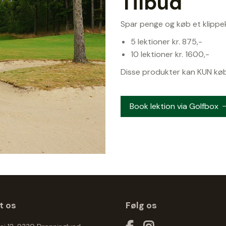
Tilbud
Spar penge og køb et klippe
5 lektioner kr. 875,-
10 lektioner kr. 1600,-
Disse produkter kan KUN køb
Book lektion via Golfbox
t os
Følg os