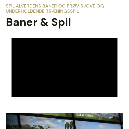
SPIL ALVERDENS BANER OG PRØV SJOVE OG
UNDERHOLDENDE TRÆNINGSSPIL
Baner & Spil